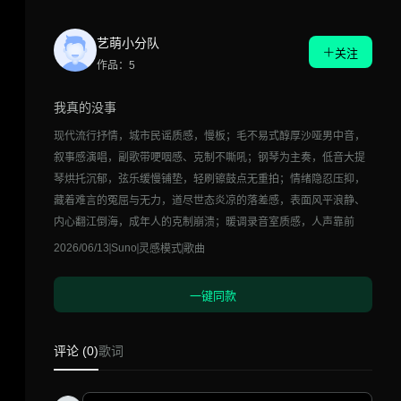
艺萌小分队
关注
作品：5
我真的没事
现代流行抒情，城市民谣质感，慢板；毛不易式醇厚沙哑男中音，
叙事感演唱，副歌带哽咽感、克制不嘶吼；钢琴为主奏，低音大提
琴烘托沉郁，弦乐缓慢铺垫，轻刷镲鼓点无重拍；情绪隐忍压抑，
藏着难言的冤屈与无力，道尽世态炎凉的落差感，表面风平浪静、
内心翻江倒海，成年人的克制崩溃；暖调录音室质感，人声靠前
2026/06/13
Suno
灵感模式
歌曲
一键同款
评论 (0)
歌词