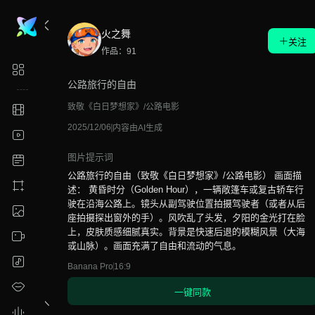
火之舞
关注
作品：91
公路旅行的自由
致敬《白日梦想家》/公路电影
2025/12/06
内容由AI生成
图片提示词
公路旅行的自由（致敬《白日梦想家》/公路电影） 画面描
述： 黄昏时分（Golden Hour），一辆敞篷车或复古轿车行
驶在沿海公路上。镜头从副驾驶位置拍摄驾驶者（或者从后
座拍摄探出窗外的手）。风吹乱了头发，夕阳的金光打在脸
上，皮肤质感细腻真实。背景是快速后退的模糊风景（大海
或山脉）。画面充满了自由和流动的气息。
Banana Pro
16:9
一键同款