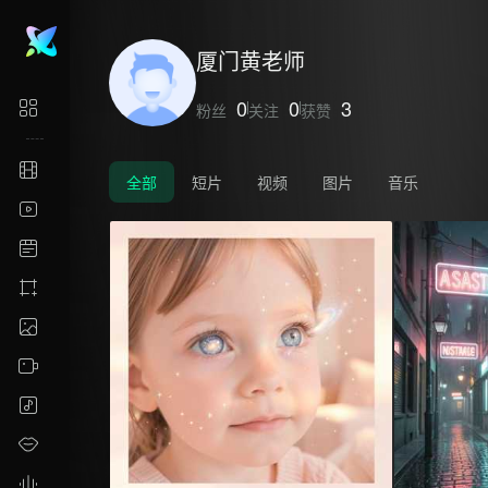
厦门黄老师
0
0
3
粉丝
关注
获赞
全部
短片
视频
图片
音乐