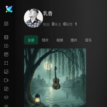
乳香
0
0
1
粉丝
关注
获赞
全部
短片
视频
图片
音乐