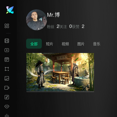
Mr.博
2
0
2
粉丝
关注
获赞
全部
短片
视频
图片
音乐